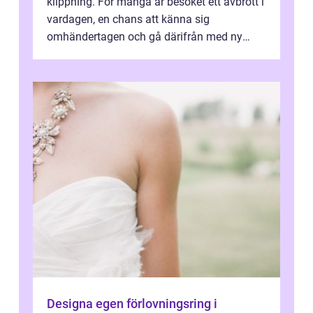
klippning. För många är besöket ett avbrott i
vardagen, en chans att känna sig
omhändertagen och gå därifrån med ny
energi. I Kungsbacka finns allt från små...
Designa egen förlovningsring i