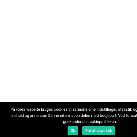
På vores website bruges cookies til at huske dine indstillinger, statistik o
indhold og annoncer. Denne information deles med tredjepart. Ved fortsa
godkender du cookiepolitikken.
Ok
Privatlivspolitik