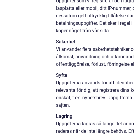
Uppgifter som vi registrerar och lagra
läsplatta eller mobil, ditt IP-nummer,
dessutom gett uttrycklig tillåtelse d
betalningsuppgifter. Det sker i regel
köper något från vår sida.
Säkerhet
Vi använder flera säkerhetstekniker 
åtkomst, användning och utlämnande
offentliggörelse, förlust, förringelse 
Syfte
Uppgifterna används för att identifi
relevanta för dig, att registrera dina
önskat, t.ex. nyhetsbrev. Uppgifterna
sajten.
Lagring
Uppgifterna lagras så länge det är nö
raderas när de inte längre behövs. Ef