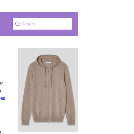
er
om
ies
a,