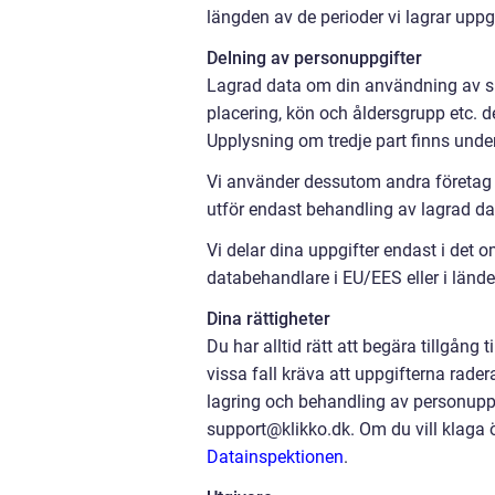
längden av de perioder vi lagrar uppg
Delning av personuppgifter
Lagrad data om din användning av sida
placering, kön och åldersgrupp etc. d
Upplysning om tredje part finns unde
Vi använder dessutom andra företag s
utför endast behandling av lagrad dat
Vi delar dina uppgifter endast i det o
databehandlare i EU/EES eller i länd
Dina rättigheter
Du har alltid rätt att begära tillgång 
vissa fall kräva att uppgifterna rader
lagring och behandling av personuppgi
support@klikko.dk. Om du vill klaga ö
Datainspektionen
.