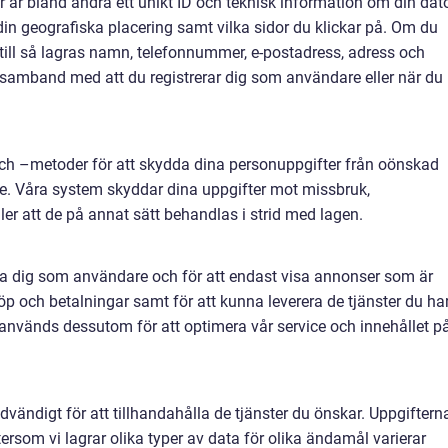
r är bland andra ett unikt ID och teknisk information om din dato
 din geografiska placering samt vilka sidor du klickar på. Om du
ärtill så lagras namn, telefonnummer, e-postadress, adress och
 i samband med att du registrerar dig som användare eller när du
och –metoder för att skydda dina personuppgifter från oönskad
. Våra system skyddar dina uppgifter mot missbruk,
eller att de på annat sätt behandlas i strid med lagen.
era dig som användare och för att endast visa annonser som är
 köp och betalningar samt för att kunna leverera de tjänster du ha
 används dessutom för att optimera vår service och innehållet p
dvändigt för att tillhandahålla de tjänster du önskar. Uppgiftern
tersom vi lagrar olika typer av data för olika ändamål varierar