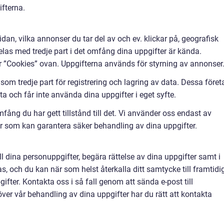
ifterna.
n, vilka annonser du tar del av och ev. klickar på, geografisk
elas med tredje part i det omfång dina uppgifter är kända.
r ”Cookies” ovan. Uppgifterna används för styrning av annonser
om tredje part för registrering och lagring av data. Dessa föret
a och får inte använda dina uppgifter i eget syfte.
mfång du har gett tillstånd till det. Vi använder oss endast av
er som kan garantera säker behandling av dina uppgifter.
till dina personuppgifter, begära rättelse av dina uppgifter samt i
as, och du kan när som helst återkalla ditt samtycke till framtidi
fter. Kontakta oss i så fall genom att sända e-post till
ver vår behandling av dina uppgifter har du rätt att kontakta