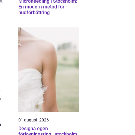
r,
Microneedling i Stockholm:
En modern metod för
hudförbättring
r
å
01 augusti 2026
a
Designa egen
förlovningsring i stockholm