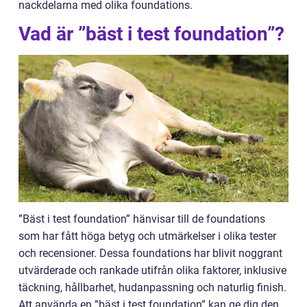
nackdelarna med olika foundations.
Vad är ”bäst i test foundation”?
”Bäst i test foundation” hänvisar till de foundations
som har fått höga betyg och utmärkelser i olika tester
och recensioner. Dessa foundations har blivit noggrant
utvärderade och rankade utifrån olika faktorer, inklusive
täckning, hållbarhet, hudanpassning och naturlig finish.
Att använda en ”bäst i test foundation” kan ge dig den