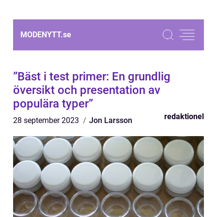
MODENYTT.
se
”Bäst i test primer: En grundlig
översikt och presentation av
populära typer”
redaktionel
28 september 2023
Jon Larsson