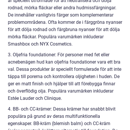
är speciellt utformade för att neutralisera och dölja
rodnad, mörka fläckar eller andra hudmissfärgningar.
De innehåller vanligtvis färger som komplementerar
problemområdena. Ofta kommer de i färggröna nyanser
för att dölja rodnad och färgbruna nyanser för att dölja
mörka fläckar. Populära varumärken inkluderar
Smashbox och NYX Cosmetics.
3. Oljefria foundationer: För personer med fet eller
acnebenägen hud kan oljefria foundationer vara ett bra
val. Dessa produkter är speciellt formulerade för att inte
täppa till porerna och kontrollera oljigheten i huden. De
ger en matt finish och hjälper till att förebygga finnar
och överflödig olja. Populära varumärken inkluderar
Estée Lauder och Clinique.
4. BB- och CC-krämer: Dessa krämer har snabbt blivit
populära på grund av deras multifunktionella
egenskaper. BB-kräm (blemish balm) och CC-kräm