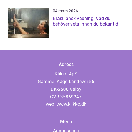
04 mars 2026
Brasiliansk vaxning: Vad du
behöver veta innan du bokar tid
Adress
web:
www.klikko.dk
Menu
Annonsering