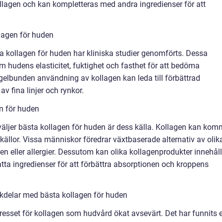
kollagen och kan kompletteras med andra ingredienser för att
lagen för huden
ta kollagen för huden har kliniska studier genomförts. Dessa
m hudens elasticitet, fuktighet och fasthet för att bedöma
regelbunden användning av kollagen kan leda till förbättrad
v fina linjer och rynkor.
en för huden
 väljer bästa kollagen för huden är dess källa. Kollagen kan ko
källor. Vissa människor föredrar växtbaserade alternativ av olik
den eller allergier. Dessutom kan olika kollagenprodukter innehål
satta ingredienser för att förbättra absorptionen och kroppens
kdelar med bästa kollagen för huden
resset för kollagen som hudvård ökat avsevärt. Det har funnits 