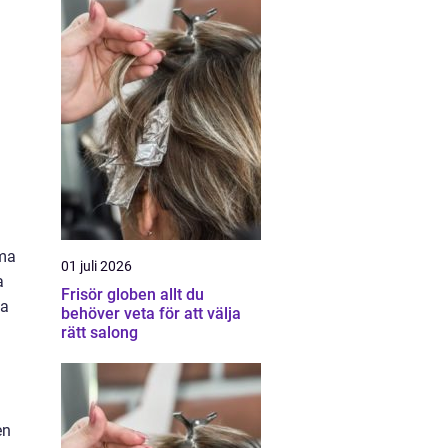
mma
01 juli 2026
a
Frisör globen allt du
la
behöver veta för att välja
rätt salong
en