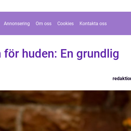
Annonsering
Om oss
Cookies
Kontakta oss
 för huden: En grundlig
redaktio