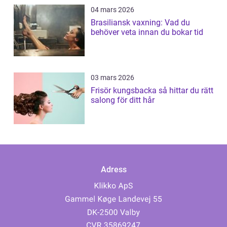
04 mars 2026
Brasiliansk vaxning: Vad du
behöver veta innan du bokar tid
03 mars 2026
Frisör kungsbacka så hittar du rätt
salong för ditt hår
Adress