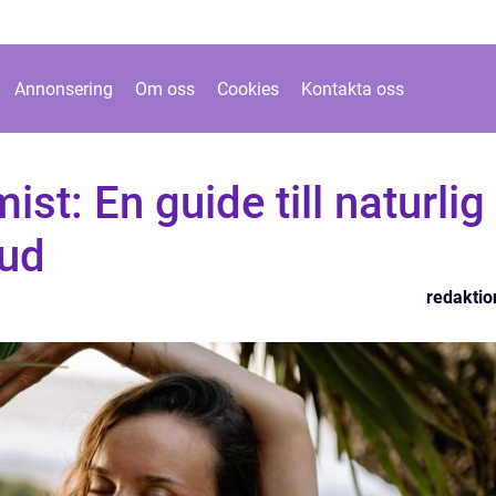
Annonsering
Om oss
Cookies
Kontakta oss
ist: En guide till naturlig
hud
redaktio