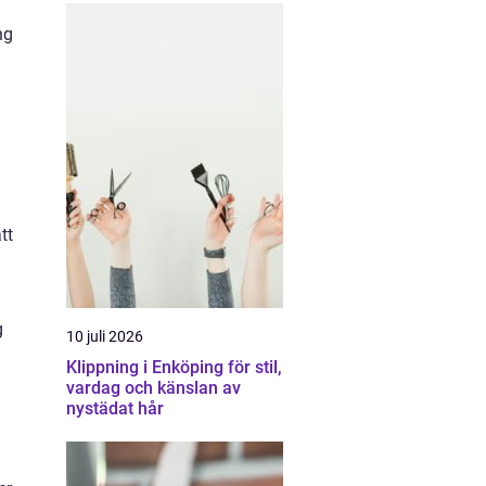
ng
tt
g
10 juli 2026
Klippning i Enköping för stil,
vardag och känslan av
nystädat hår