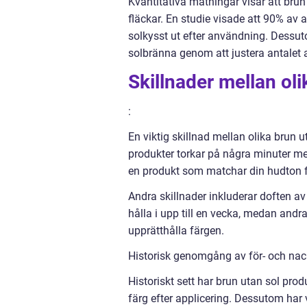
Kvantitativa mätningar visar att brun
fläckar. En studie visade att 90% a
solkysst ut efter användning. Dessu
solbränna genom att justera antalet a
Skillnader mellan oli
:
En viktig skillnad mellan olika brun u
produkter torkar på några minuter med
en produkt som matchar din hudton för
Andra skillnader inkluderar doften a
hålla i upp till en vecka, medan andra
upprätthålla färgen.
Historisk genomgång av för- och nac
Historiskt sett har brun utan sol pro
färg efter applicering. Dessutom ha