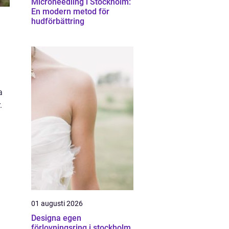
Microneedling i Stockholm:
En modern metod för
hudförbättring
a
.
01 augusti 2026
Designa egen
förlovningsring i stockholm