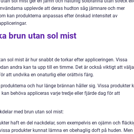
 utan sol mist ger en jämn och naturlig solbränna utan streck ell
v användarna upplevde att deras hudton såg jämnare och mer
tom kan produkterna anpassas efter önskad intensitet av
ppliceringar.
ka brun utan sol mist
tan sol mist är hur snabbt de torkar efter appliceringen. Vissa
an andra kan ta upp till en timme. Det är också viktigt att välja
 att undvika en onaturlig eller orättvis färg.
v produkterna och hur länge brännan håller sig. Vissa produkter 
 kan behöva appliceras varje tredje eller fjärde dag för att
kdelar med brun utan sol mist:
dukter haft en del nackdelar, som exempelvis en ojämn och fläcki
r vissa produkter kunnat lämna en obehaglig doft på huden. Men