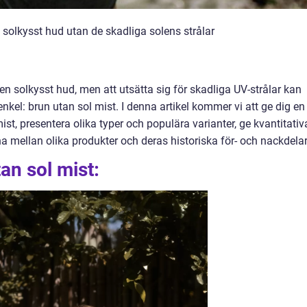
n solkysst hud utan de skadliga solens strålar
n solkysst hud, men att utsätta sig för skadliga UV-strålar kan
enkel: brun utan sol mist. I denna artikel kommer vi att ge dig en
ist, presentera olika typer och populära varianter, ge kvantitativ
a mellan olika produkter och deras historiska för- och nackdelar
an sol mist: