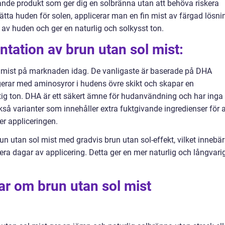
rande produkt som ger dig en solbränna utan att behöva riskera
utsätta huden för solen, applicerar man en fin mist av färgad lösni
 av huden och ger en naturlig och solkysst ton.
tation av brun utan sol mist:
ol mist på marknaden idag. De vanligaste är baserade på DHA
gerar med aminosyror i hudens övre skikt och skapar en
tig ton. DHA är ett säkert ämne för hudanvändning och har inga
kså varianter som innehåller extra fuktgivande ingredienser för a
r appliceringen.
un utan sol mist med gradvis brun utan sol-effekt, vilket innebär
era dagar av applicering. Detta ger en mer naturlig och långvari
ar om brun utan sol mist