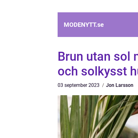
MODENYTT.
se
Brun utan sol m
och solkysst 
03 september 2023
Jon Larsson