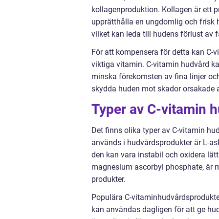
kollagenproduktion. Kollagen är ett pro
upprätthålla en ungdomlig och frisk 
vilket kan leda till hudens förlust av f
För att kompensera för detta kan C-vi
viktiga vitamin. C-vitamin hudvård k
minska förekomsten av fina linjer och
skydda huden mot skador orsakade av 
Typer av C-vitamin 
Det finns olika typer av C-vitamin h
används i hudvårdsprodukter är L-as
den kan vara instabil och oxidera lät
magnesium ascorbyl phosphate, är me
produkter.
Populära C-vitaminhudvårdsprodukter
kan användas dagligen för att ge hu