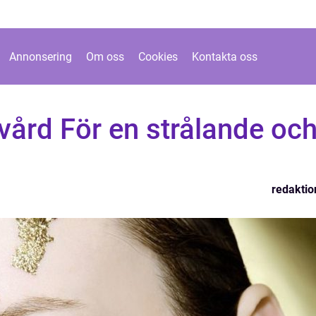
Annonsering
Om oss
Cookies
Kontakta oss
vård För en strålande oc
redaktio