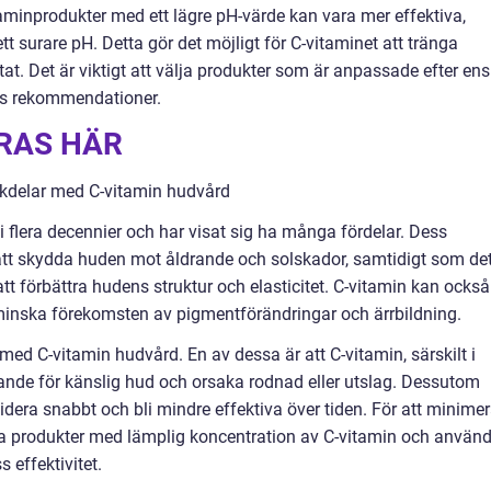
taminprodukter med ett lägre pH-värde kan vara mer effektiva,
ett surare pH. Detta gör det möjligt för C-vitaminet att tränga
tat. Det är viktigt att välja produkter som är anpassade efter ens
ens rekommendationer.
ÖRAS HÄR
ckdelar med C-vitamin hudvård
 flera decennier och har visat sig ha många fördelar. Dess
l att skydda huden mot åldrande och solskador, samtidigt som de
tt förbättra hudens struktur och elasticitet. C-vitamin kan också
 minska förekomsten av pigmentförändringar och ärrbildning.
ed C-vitamin hudvård. En av dessa är att C-vitamin, särskilt i
erande för känslig hud och orsaka rodnad eller utslag. Dessutom
dera snabbt och bli mindre effektiva över tiden. För att minime
älja produkter med lämplig koncentration av C-vitamin och använ
 effektivitet.