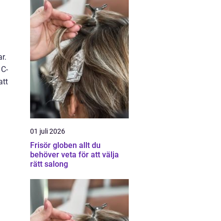
r.
 C-
att
01 juli 2026
Frisör globen allt du
h
behöver veta för att välja
rätt salong