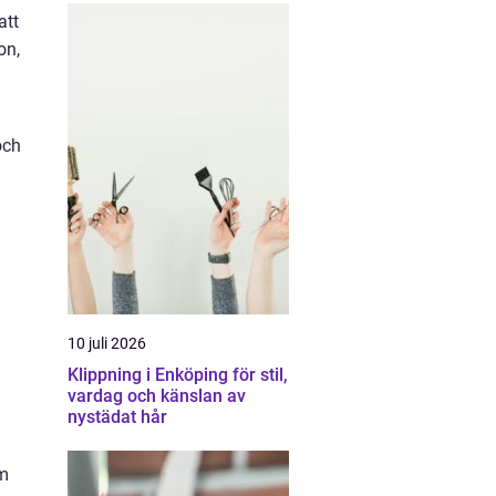
att
on,
och
10 juli 2026
Klippning i Enköping för stil,
vardag och känslan av
nystädat hår
um