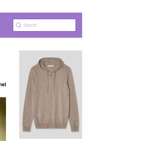
h
nel