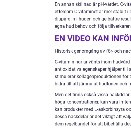
En annan skillnad är pH-värdet. C-vi
eftersom C-vitaminet är mer stabilt i 
djupare in i huden och ge bättre resul
egna hud behov och följa tillverkar
EN VIDEO KAN INF
Historisk genomgång av för- och na
C-vitamin har använts inom hudvård i
antioxidativa egenskaper hjälper til
stimulerar kollagenproduktionen för a
bidra till att jämna ut hudtonen och
Men det finns också vissa nackdelar m
höga koncentrationer, kan vara irrit
kan produkter med L-askorbinsyra oxi
dessa nackdelar är det viktigt att v
dem regelbundet för att bibehålla dess