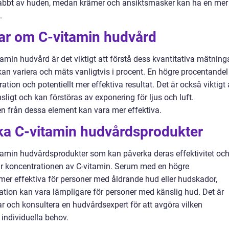
snabbt av huden, medan krämer och ansiktsmasker kan ha en mer
.
gar om C-vitamin hudvård
tamin hudvård är det viktigt att förstå dess kvantitativa mätninga
an variera och mäts vanligtvis i procent. En högre procentandel
ation och potentiellt mer effektiva resultat. Det är också viktigt 
ligt och kan förstöras av exponering för ljus och luft.
 från dessa element kan vara mer effektiva.
ika C-vitamin hudvårdsprodukter
vitamin hudvårdsprodukter som kan påverka deras effektivitet oc
är koncentrationen av C-vitamin. Serum med en högre
mer effektiva för personer med åldrande hud eller hudskador,
tion kan vara lämpligare för personer med känslig hud. Det är
ar och konsultera en hudvårdsexpert för att avgöra vilken
individuella behov.