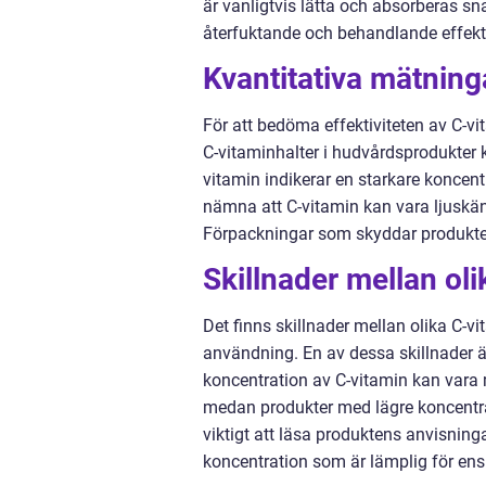
är vanligtvis lätta och absorberas 
återfuktande och behandlande effekt
Kvantitativa mätnin
För att bedöma effektiviteten av C-vi
C-vitaminhalter i hudvårdsprodukter k
vitamin indikerar en starkare koncentr
nämna att C-vitamin kan vara ljuskäns
Förpackningar som skyddar produkten
Skillnader mellan ol
Det finns skillnader mellan olika C-
användning. En av dessa skillnader 
koncentration av C-vitamin kan vara 
medan produkter med lägre koncentra
viktigt att läsa produktens anvisning
koncentration som är lämplig för ens 