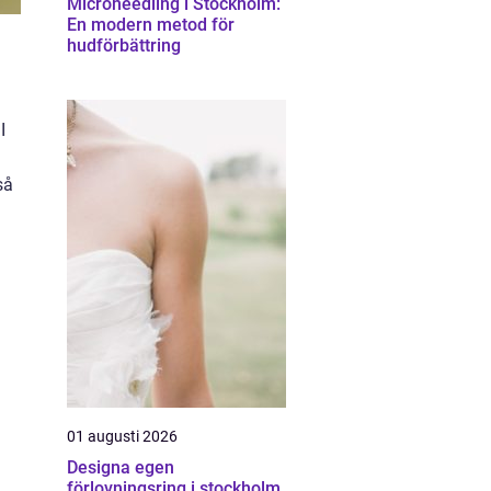
Microneedling i Stockholm:
En modern metod för
hudförbättring
n
I
så
01 augusti 2026
Designa egen
förlovningsring i stockholm