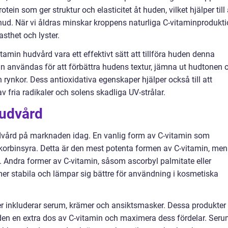
tein som ger struktur och elasticitet åt huden, vilket hjälper till 
hud. När vi åldras minskar kroppens naturliga C-vitaminprodukti
asthet och lyster.
tamin hudvård vara ett effektivt sätt att tillföra huden denna
an användas för att förbättra hudens textur, jämna ut hudtonen 
 rynkor. Dess antioxidativa egenskaper hjälper också till att
fria radikaler och solens skadliga UV-strålar.
hudvård
udvård på marknaden idag. En vanlig form av C-vitamin som
korbinsyra. Detta är den mest potenta formen av C-vitamin, men
t. Andra former av C-vitamin, såsom ascorbyl palmitate eller
r stabila och lämpar sig bättre för användning i kosmetiska
 inkluderar serum, krämer och ansiktsmasker. Dessa produkter
den en extra dos av C-vitamin och maximera dess fördelar. Ser