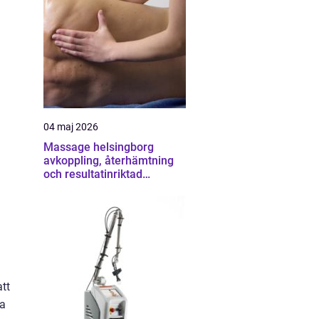
04 maj 2026
Massage helsingborg
avkoppling, återhämtning
och resultatinriktad
behandling
tt
ka