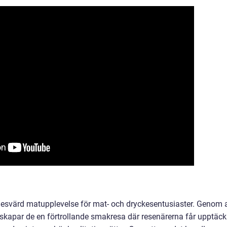
nesvärd matupplevelse för mat- och dryckesentusiaster. Genom a
kapar de en förtrollande smakresa där resenärerna får upptäc