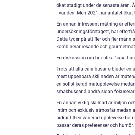
ökat stadigt under de senaste åren. Å
i världen. Men 2021 har antalet ökat t
En annan intressant mätning är efter
undersökningsföretaget*, har efterf
Detta tyder på att fler och fler männ
kombinerar resande och gourmetmat
En diskussion om hur olika ”caia bus”
Trots att alla caia busar erbjuder en
mest uppenbara skillnaden är matens
en sofistikerad matupplevelse medan
smakbussar å andra sidan fokuserar på
En annan viktig skillnad är miljön o
intim och exklusiv atmosfär medan a
bidrar till en varierad upplevelse fö
passar deras preferenser och humör.