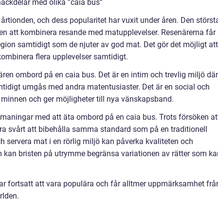
nackdelar med olika ”caia bus”
 årtionden, och dess popularitet har vuxit under åren. Den störst
ten att kombinera resande med matupplevelser. Resenärerna får
egion samtidigt som de njuter av god mat. Det gör det möjligt att
ombinera flera upplevelser samtidigt.
ren ombord på en caia bus. Det är en intim och trevlig miljö där
tidigt umgås med andra matentusiaster. Det är en social och
 minnen och ger möjligheter till nya vänskapsband.
tmaningar med att äta ombord på en caia bus. Trots försöken at
ara svårt att bibehålla samma standard som på en traditionell
h servera mat i en rörlig miljö kan påverka kvaliteten och
m kan bristen på utrymme begränsa variationen av rätter som ka
r fortsatt att vara populära och får alltmer uppmärksamhet frå
rlden.