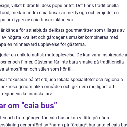
ign, vilket bidrar till dess popularitet. Det finns traditionella
food, medan andra caia busar är mer lyxiga och erbjuder en
pulära typer av caia busar inkluderar:
r kända för att erbjuda delikata gourmeträtter som tillagas av
är av högsta kvalitet och gårdagens smaker kombineras med
apa en minnesvärd upplevelse för gästerna.
juder en unik tematisk matupplevelse. De kan vara inspirerade 
tv-serier och filmer. Gästerna får inte bara smaka på traditionella
va atmosfären och stilen som hör till.
ar fokuserar på att erbjuda lokala specialiteter och regionala
inarisk resa genom olika områden och ger dem möjlighet att
 regionens kulinariska arv.
ar om ”caia bus”
eten och framgången för caia busar kan vi titta på några
dersökning genomförd av *namn på företag*, har antalet caia bu