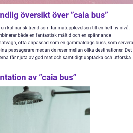
ndlig översikt över ”caia bus”
n kulinarisk trend som tar matupplevelsen till en helt ny nivå.
binerar både en fantastisk måltid och en spännande
n matvagn, ofta anpassad som en gammaldags buss, som servera
 sina passagerare medan de reser mellan olika destinationer. Det
erna får njuta av god mat och samtidigt upptäcka och utforska
tation av ”caia bus”