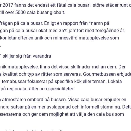
r 2017 fanns det endast ett fåtal caia busar i större städer runt
ill över 5000 caia busar globalt.
frågan på caia busar. Enligt en rapport från *namn på
rågan på caia busar ökat med 35% jämfört med föregående år.
iskor letar efter en unik och minnesvärd matupplevelse som
.
 skiljer sig från varandra
 unik matupplevelse, finns det vissa skillnader mellan dem. Den
 kvalitet och typ av rätter som serveras. Gourmetbussen erbjud
 temabussar fokuserar på specifika kök eller teman. Lokala
 regionala rätter och specialiteter.
ch atmosfären ombord på bussen. Vissa caia busar erbjuder en
ndra satsar på en mer avslappnad och informell stämning. Det
r resenärerna och ger dem möjlighet att välja den caia bus som