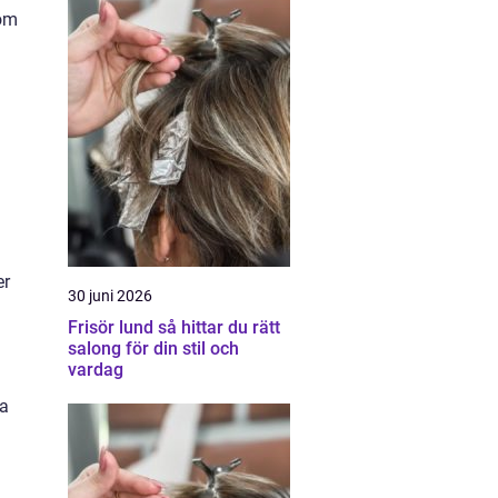
 om
er
30 juni 2026
Frisör lund så hittar du rätt
salong för din stil och
vardag
ta