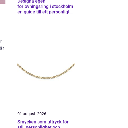
Designa egen
förlovningsring i stockholm
en guide till ett personligt
smycke
r
 är
01 augusti 2026
Smycken som uttryck för
stil, personlighet och