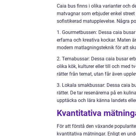
Caia bus finns i olika varianter och des
matvagnar som erbjuder enkel street 
sofistikerad matupplevelse. Några po
1. Gourmetbussen: Dessa caia busar ä
erfarna och kreativa kockar. Maten 
modern matlagningsteknik för att sk
2. Temabussar: Dessa caia busar erb
olika kök, kulturer eller till och med 
rätter från temat, utan får även upple
3. Lokala smakbussar: Dessa caia bus
rätter. De tar resenärerna på en kul
upptäcka och lära känna landets eller
Kvantitativa mätning
För att förstå den växande popularit
kvantitativa mätningar. Enligt en un