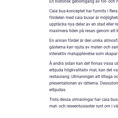
En historisk genomgång av för- och 
Caia bus-konceptet har funnits i flera
fördelen med caia busar är möjlighe
upptäcka nya delar av en stad eller r
maximera tiden på resan genom att k
En annan fördel är den unika atmosfä
gästerna kan njuta av maten och sam
interaktiv matupplevelse som skapar
Å andra sidan kan det finnas vissa u
erbjuda högkvalitativ mat, kan det v
restaurang. Utmaningen att tillaga oc
presentationen av rätterna. Dessuto
erbjudas.
Trots dessa utmaningar har caia busa
mat- och reseentusiaster runt om i vä