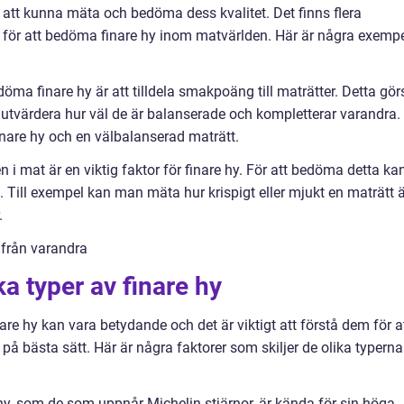
gt att kunna mäta och bedöma dess kvalitet. Det finns flera
för att bedöma finare hy inom matvärlden. Här är några exemp
öma finare hy är att tilldela smakpoäng till maträtter. Detta gör
tvärdera hur väl de är balanserade och kompletterar varandra. 
nare hy och en välbalanserad maträtt.
i mat är en viktig faktor för finare hy. För att bedöma detta ka
Till exempel kan man mäta hur krispigt eller mjukt en maträtt ä
.
g från varandra
ka typer av finare hy
are hy kan vara betydande och det är viktigt att förstå dem för a
bästa sätt. Här är några faktorer som skiljer de olika typerna
 hy, som de som uppnår Michelin-stjärnor, är kända för sin höga