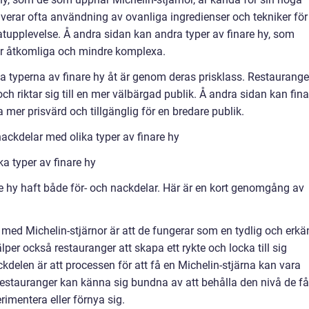
lverar ofta användning av ovanliga ingredienser och tekniker för
upplevelse. Å andra sidan kan andra typer av finare hy, som
er åtkomliga och mindre komplexa.
olika typerna av finare hy åt är genom deras prisklass. Restaurange
ch riktar sig till en mer välbärgad publik. Å andra sidan kan fina
mer prisvärd och tillgänglig för en bredare publik.
ackdelar med olika typer av finare hy
ka typer av finare hy
nare hy haft både för- och nackdelar. Här är en kort genomgång av
a med Michelin-stjärnor är att de fungerar som en tydlig och erk
lper också restauranger att skapa ett rykte och locka till sig
kdelen är att processen för att få en Michelin-stjärna kan vara
 restauranger kan känna sig bundna av att behålla den nivå de få
rimentera eller förnya sig.