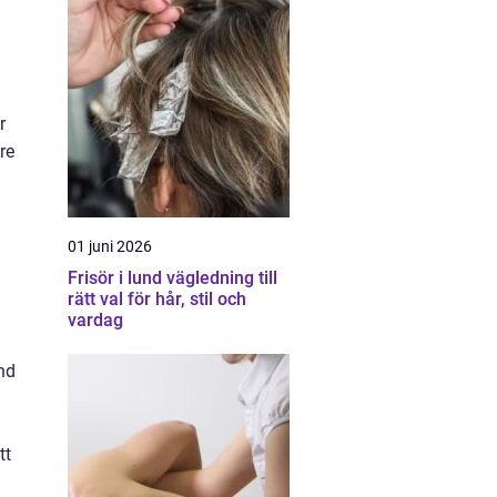
r
re
01 juni 2026
Frisör i lund vägledning till
rätt val för hår, stil och
vardag
änd
tt