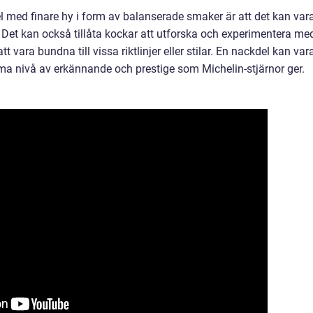
l med finare hy i form av balanserade smaker är att det kan var
k. Det kan också tillåta kockar att utforska och experimentera me
 vara bundna till vissa riktlinjer eller stilar. En nackdel kan var
ma nivå av erkännande och prestige som Michelin-stjärnor ger.