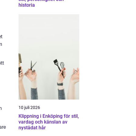
historia
et
m
tt
10 juli 2026
n
Klippning i Enköping för stil,
vardag och känslan av
are
nystädat hår