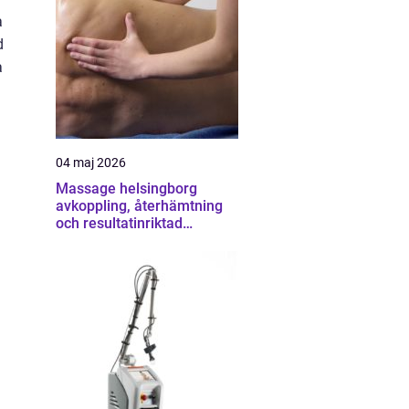
a
d
a
04 maj 2026
Massage helsingborg
avkoppling, återhämtning
och resultatinriktad
behandling