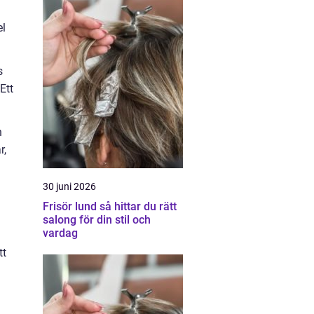
el
s
Ett
n
r,
30 juni 2026
Frisör lund så hittar du rätt
salong för din stil och
vardag
tt