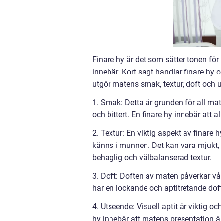
Finare hy är det som sätter tonen för
innebär. Kort sagt handlar finare hy
utgör matens smak, textur, doft och u
1. Smak: Detta är grunden för all ma
och bittert. En finare hy innebär att
2. Textur: En viktig aspekt av finare
känns i munnen. Det kan vara mjukt, kri
behaglig och välbalanserad textur.
3. Doft: Doften av maten påverkar vår
har en lockande och aptitretande dof
4. Utseende: Visuell aptit är viktig oc
hy innebär att matens presentation är 