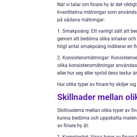
När vi talar om finare hy är det vikti
kvantitativa mätningar som används 
på sådana mätningar:
1. Smakpoäng: Ett vanligt sätt att bed
genom att bedöma olika smaker och u
högt antal smakpoäng indikerar en fi
2. Konsistensmätningar: Konsistensen 
olika konsistensmätningar användas. 
eller hur seg eller spröd dess textur är
Hur olika typer av finare hy skiljer si
Skillnader mellan oli
Skillnaderna mellan olika typer av fin
kunna bedöma och uppskatta maten på 
av finare hy åt:
1. Komplexitet: Vissa typer av finare