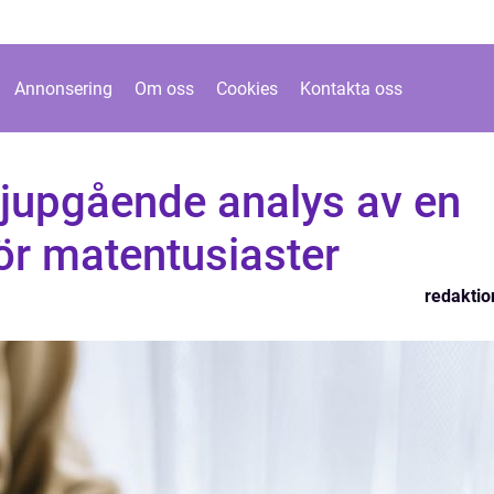
Annonsering
Om oss
Cookies
Kontakta oss
djupgående analys av en
för matentusiaster
redaktio