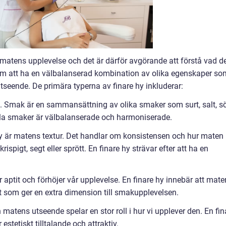
 matens upplevelse och det är därför avgörande att förstå vad d
 om att ha en välbalanserad kombination av olika egenskaper so
tseende. De primära typerna av finare hy inkluderar:
t. Smak är en sammansättning av olika smaker som surt, salt, sö
 alla smaker är välbalanserade och harmoniserade.
 hy är matens textur. Det handlar om konsistensen och hur maten
spigt, segt eller sprött. En finare hy strävar efter att ha en
 aptit och förhöjer vår upplevelse. En finare hy innebär att mate
t som ger en extra dimension till smakupplevelsen.
h matens utseende spelar en stor roll i hur vi upplever den. En fin
estetiskt tilltalande och attraktiv.