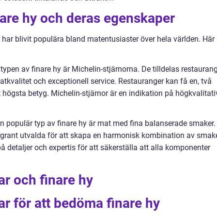
nare hy och deras egenskaper
m har blivit populära bland matentusiaster över hela världen. Här 
typen av finare hy är Michelin-stjärnorna. De tilldelas restauran
kvalitet och exceptionell service. Restauranger kan få en, två
 det högsta betyg. Michelin-stjärnor är en indikation på högkvalitat
n populär typ av finare hy är mat med fina balanserade smaker.
ggrant utvalda för att skapa en harmonisk kombination av smake
detaljer och expertis för att säkerställa att alla komponenter
ar och finare hy
ar för att bedöma finare hy