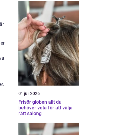
är
ger
iva
r.
01 juli 2026
Frisör globen allt du
behöver veta för att välja
rätt salong