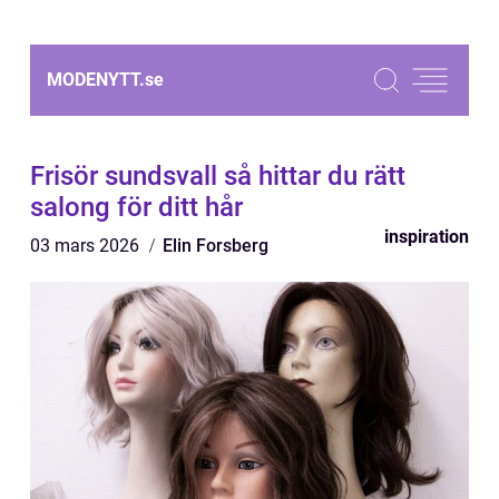
MODENYTT.
se
Frisör sundsvall så hittar du rätt
salong för ditt hår
inspiration
03 mars 2026
Elin Forsberg