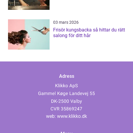
03 mars 2026
Frisör kungsbacka så hittar du rätt
salong för ditt hår
Adress
web:
www.klikko.dk