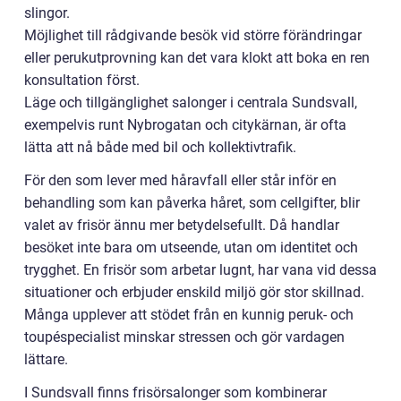
slingor.
Möjlighet till rådgivande besök vid större förändringar
eller perukutprovning kan det vara klokt att boka en ren
konsultation först.
Läge och tillgänglighet salonger i centrala Sundsvall,
exempelvis runt Nybrogatan och citykärnan, är ofta
lätta att nå både med bil och kollektivtrafik.
För den som lever med håravfall eller står inför en
behandling som kan påverka håret, som cellgifter, blir
valet av frisör ännu mer betydelsefullt. Då handlar
besöket inte bara om utseende, utan om identitet och
trygghet. En frisör som arbetar lugnt, har vana vid dessa
situationer och erbjuder enskild miljö gör stor skillnad.
Många upplever att stödet från en kunnig peruk- och
toupéspecialist minskar stressen och gör vardagen
lättare.
I Sundsvall finns frisörsalonger som kombinerar