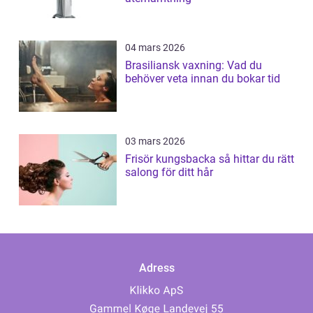
04 mars 2026
Brasiliansk vaxning: Vad du
behöver veta innan du bokar tid
03 mars 2026
Frisör kungsbacka så hittar du rätt
salong för ditt hår
Adress