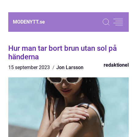
MODENYTT.
se
Hur man tar bort brun utan sol på
händerna
redaktionel
15 september 2023
Jon Larsson