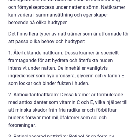
och förnyelseprocess under nattens sömn. Nattkrämer
kan variera i sammansättning och egenskaper
beroende på olika hudtyper.
Det finns flera typer av nattkrämer som är utformade för
att passa olika behov och hudtyper:
1. Återfuktande nattkräm: Dessa krämer är speciellt
framtagande för att hydrera och återfukta huden
intensivt under natten. De innehåller vanligtvis
ingredienser som hyaluronsyra, glycerin och vitamin E
som lockar och binder fukten i huden.
2. Antioxidantnattkräm: Dessa krämer är formulerade
med antioxidanter som vitamin C och E, vilka hjälper till
att minska skador från fria radikaler och förbättrar
hudens försvar mot miljöfaktorer som sol och
föroreningar.
3. Retinolbaserad nattkräm: Retinol är en form av