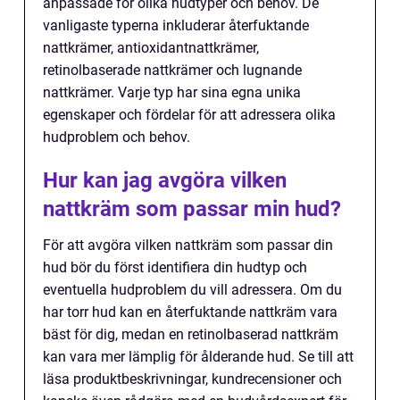
anpassade för olika hudtyper och behov. De
vanligaste typerna inkluderar återfuktande
nattkrämer, antioxidantnattkrämer,
retinolbaserade nattkrämer och lugnande
nattkrämer. Varje typ har sina egna unika
egenskaper och fördelar för att adressera olika
hudproblem och behov.
Hur kan jag avgöra vilken
nattkräm som passar min hud?
För att avgöra vilken nattkräm som passar din
hud bör du först identifiera din hudtyp och
eventuella hudproblem du vill adressera. Om du
har torr hud kan en återfuktande nattkräm vara
bäst för dig, medan en retinolbaserad nattkräm
kan vara mer lämplig för ålderande hud. Se till att
läsa produktbeskrivningar, kundrecensioner och