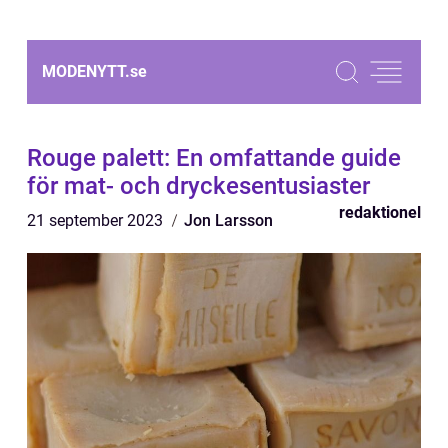
MODENYTT.
se
Rouge palett: En omfattande guide
för mat- och dryckesentusiaster
redaktionel
21 september 2023
Jon Larsson