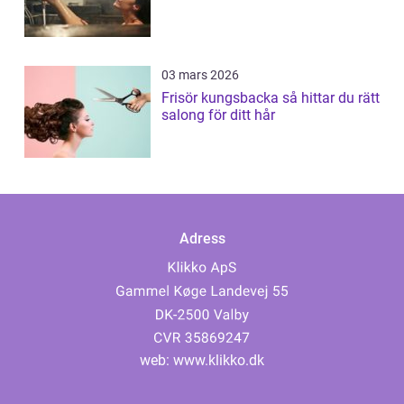
03 mars 2026
Frisör kungsbacka så hittar du rätt
salong för ditt hår
Adress
web:
www.klikko.dk