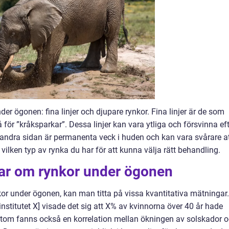
er ögonen: fina linjer och djupare rynkor. Fina linjer är de som
så för ”kråksparkar”. Dessa linjer kan vara ytliga och försvinna ef
å andra sidan är permanenta veck i huden och kan vara svårare a
a vilken typ av rynka du har för att kunna välja rätt behandling.
gar om rynkor under ögonen
ynkor under ögonen, kan man titta på vissa kvantitativa mätningar.
institutet X] visade det sig att X% av kvinnorna över 40 år hade
tom fanns också en korrelation mellan ökningen av solskador 