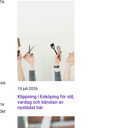
tta
ssa
10 juli 2026
Klippning i Enköping för stil,
vardag och känslan av
ina
nystädat hår
der