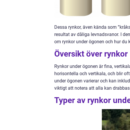
Dessa rynkor, även kända som ”kråkspa
resultat av dåliga levnadsvanor. I de
om rynkor under ögonen och hur du 
Översikt över rynko
Rynkor under ögonen är fina, vertika
horisontella och vertikala, och blir of
under ögonen varierar och kan inkluder
viktigt att notera att alla kan drabba
Typer av rynkor und