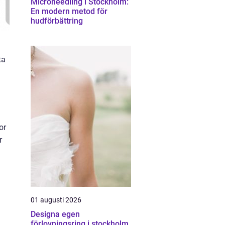
Microneedling i Stockholm:
En modern metod för
hudförbättring
ta
or
r
01 augusti 2026
Designa egen
förlovningsring i stockholm