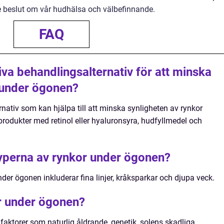
 beslut om vår hudhälsa och välbefinnande.
FAQ
iva behandlingsalternativ för att minska
 under ögonen?
ernativ som kan hjälpa till att minska synligheten av rynkor
rodukter med retinol eller hyaluronsyra, hudfyllmedel och
typerna av rynkor under ögonen?
der ögonen inkluderar fina linjer, kråksparkar och djupa veck.
r under ögonen?
aktorer som naturlig åldrande, genetik, solens skadliga