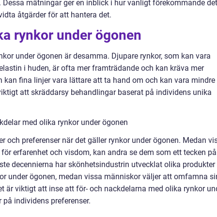
 Dessa mätningar ger en inblick i hur vanligt förekommande de
idta åtgärder för att hantera det.
ika rynkor under ögonen
la rynkor under ögonen är desamma. Djupare rynkor, som kan vara
h elastin i huden, är ofta mer framträdande och kan kräva mer
 kan fina linjer vara lättare att ta hand om och kan vara mindre
iktigt att skräddarsy behandlingar baserat på individens unika
kdelar med olika rynkor under ögonen
ter och preferenser när det gäller rynkor under ögonen. Medan vi
för erfarenhet och visdom, kan andra se dem som ett tecken på
te decennierna har skönhetsindustrin utvecklat olika produkter
kor under ögonen, medan vissa människor väljer att omfamna s
 är viktigt att inse att för- och nackdelarna med olika rynkor un
 på individens preferenser.