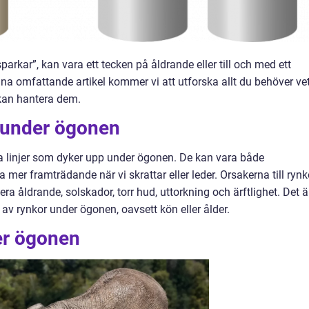
rkar”, kan vara ett tecken på åldrande eller till och med ett
nna omfattande artikel kommer vi att utforska allt du behöver ve
kan hantera dem.
r under ögonen
la linjer som dyker upp under ögonen. De kan vara både
ta mer framträdande när vi skrattar eller leder. Orsakerna till rynk
a åldrande, solskador, torr hud, uttorkning och ärftlighet. Det ä
s av rynkor under ögonen, oavsett kön eller ålder.
er ögonen