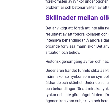
förekomsten av rynkor under ögonen.
problem är och betonar vikten av att v
Skillnader mellan ol
Det är viktigt att förstå att inte al
resultatet av att förlora kollagen oc
intensiva behandlingar. Å andra sidan
oroande för vissa människor. Det är v
situation och behov.
Historisk genomgång av för- och nac
Under åren har det funnits olika åsik
människor ser rynkor som en symbol 
åldrande och skönhet. Under de senas
och behandlingar för att minska ryn
rynkor och inte göra något åt dem. Det
ögonen kan vara subjektiva och beror