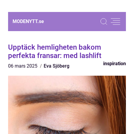
MODENYTT.
se
Upptäck hemligheten bakom
perfekta fransar: med lashlift
inspiration
06 mars 2025
Eva Sjöberg