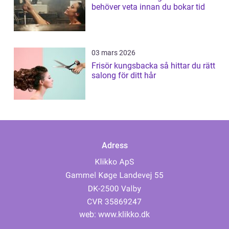
behöver veta innan du bokar tid
03 mars 2026
Frisör kungsbacka så hittar du rätt
salong för ditt hår
Adress
web:
www.klikko.dk