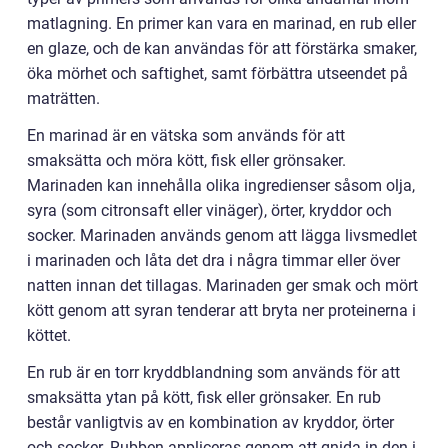
matlagning. En primer kan vara en marinad, en rub eller
en glaze, och de kan användas för att förstärka smaker,
öka mörhet och saftighet, samt förbättra utseendet på
maträtten.
En marinad är en vätska som används för att
smaksätta och möra kött, fisk eller grönsaker.
Marinaden kan innehålla olika ingredienser såsom olja,
syra (som citronsaft eller vinäger), örter, kryddor och
socker. Marinaden används genom att lägga livsmedlet
i marinaden och låta det dra i några timmar eller över
natten innan det tillagas. Marinaden ger smak och mört
kött genom att syran tenderar att bryta ner proteinerna i
köttet.
En rub är en torr kryddblandning som används för att
smaksätta ytan på kött, fisk eller grönsaker. En rub
består vanligtvis av en kombination av kryddor, örter
och socker. Rubben appliceras genom att gnida in den i