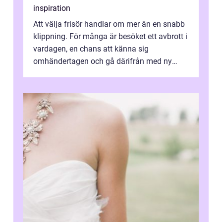
inspiration
Att välja frisör handlar om mer än en snabb
klippning. För många är besöket ett avbrott i
vardagen, en chans att känna sig
omhändertagen och gå därifrån med ny
energi. I Kungsbacka finns allt från små...