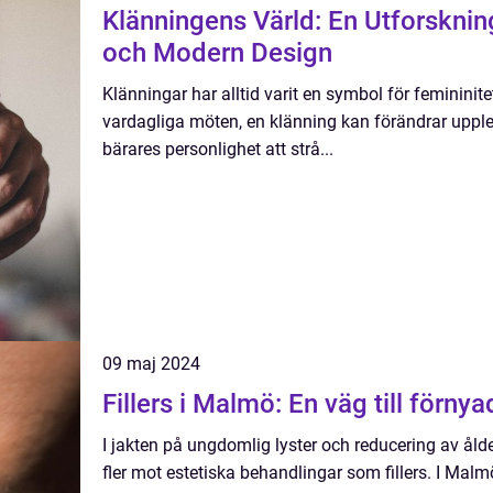
Klänningens Värld: En Utforsknin
och Modern Design
Klänningar har alltid varit en symbol för femininitet
vardagliga möten, en klänning kan förändrar upple
bärares personlighet att strå...
09 maj 2024
Fillers i Malmö: En väg till förny
I jakten på ungdomlig lyster och reducering av ålder
fler mot estetiska behandlingar som fillers. I Malmö