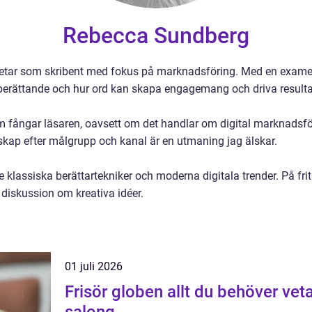
Rebecca Sundberg
tar som skribent med fokus på marknadsföring. Med en examen i
r berättande och hur ord kan skapa engagemang och driva resulta
om fångar läsaren, oavsett om det handlar om digital marknadsf
dskap efter målgrupp och kanal är en utmaning jag älskar.
e klassiska berättartekniker och moderna digitala trender. På fri
 diskussion om kreativa idéer.
01 juli 2026
Frisör globen allt du behöver veta för att välja rätt