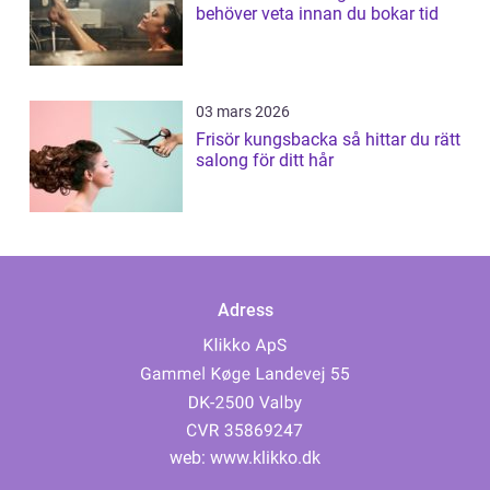
behöver veta innan du bokar tid
03 mars 2026
Frisör kungsbacka så hittar du rätt
salong för ditt hår
Adress
web:
www.klikko.dk