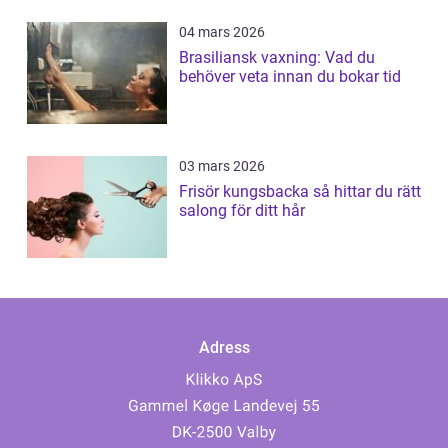
04 mars 2026
Brasiliansk vaxning: Vad du
behöver veta innan du bokar tid
03 mars 2026
Frisör kungsbacka så hittar du rätt
salong för ditt hår
Adress